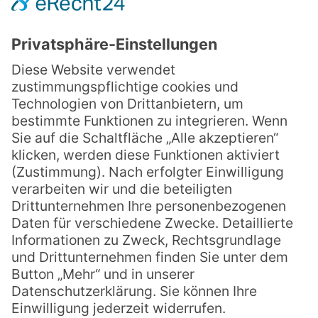
Scharff BBQ
Kleinanzeigen
ÜBER UNS
Über uns
Historie
Karriere & Ausbildung
Partner/Kooperationen
RECHTLICHES
Impressum
Datenschutz